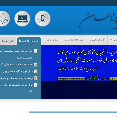
جش
گالری تصاویر
سوالات متداول
ارتباط با ما
آخرین اطلاعیه ها
دفتر تشکیل 
پیام تبریک رئیس مؤسسه آمو
تحصیلی جدید
اطلاعیه دفاع دانشجویان کار
قابل توجه کلیه دانشجویان
رشته های جدید مقطع کارش
96)
قابل توجه اساتید محترم و د
قابل توجه دانشجویان کارشنا